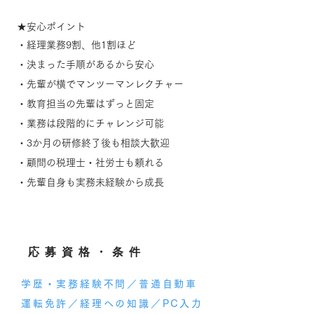
★安心ポイント
・経理業務9割、他1割ほど
・決まった手順があるから安心
・先輩が横でマンツーマンレクチャー
・教育担当の先輩はずっと固定
・業務は段階的にチャレンジ可能
・3か月の研修終了後も相談大歓迎
・顧問の税理士・社労士も頼れる
​・先輩自身も実務未経験から成長
​応募資格・条件
学歴・実務経験不問／普通自動車
運転免許／経理への知識／PC入力