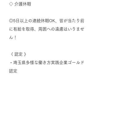
◇ 介護休暇
​◎5日以上の連続休暇OK、皆が当たり前
に有給を取得、周囲への遠慮はいりませ
ん！
《 認定 》
・埼玉県多様な働き方実践企業ゴールド
認定
・埼玉県SDGsパートナー認定
​・越谷SDGsパートナー認定
​福利厚生
​雇用保険、労災保険、厚生年金、健
康保険、交通費支給、確定拠出年